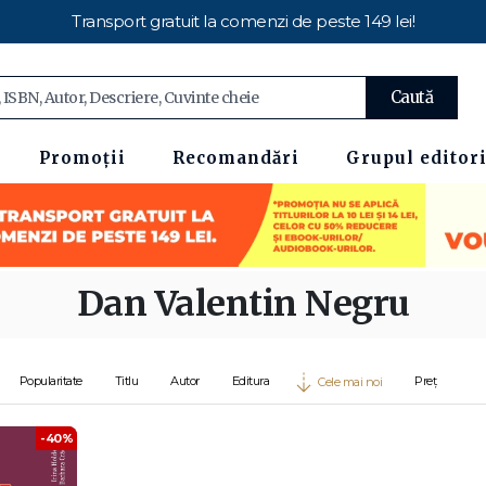
Transport gratuit la comenzi de peste 149 lei!
Caută
Promoții
Recomandări
Grupul editori
Dan Valentin Negru
Popularitate
Titlu
Autor
Editura
Preț
Cele mai noi
-40%