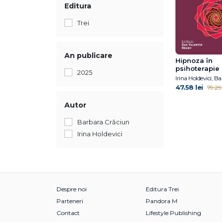
Editura
Trei
An publicare
Hipnoza în
psihoterapie
2025
47.58 lei
79.29 
Autor
Barbara Crăciun
Irina Holdevici
Despre noi
Editura Trei
Parteneri
Pandora M
Contact
Lifestyle Publishing