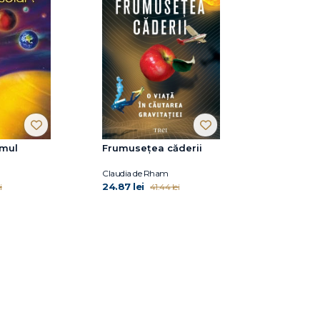
emul
Frumusețea căderii
Claudia de Rham
24.87 lei
i
41.44 lei