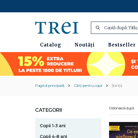
Catalog
Noutăți
Bestseller
Pagină principală
Cărți pentru copii
Știință
Ordonează după:
CATEGORII
Copii 1-3 ani
Copii 4-8 ani