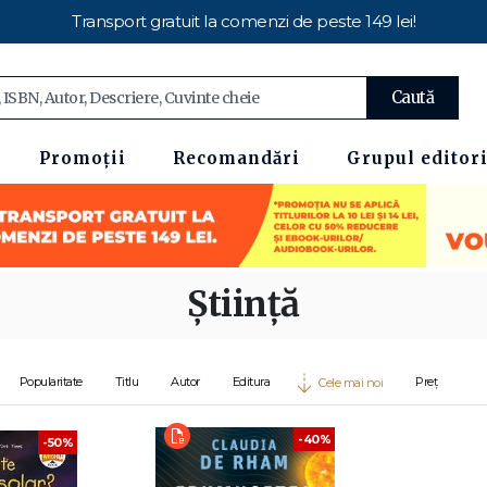
Transport gratuit la comenzi de peste 149 lei!
Caută
Promoții
Recomandări
Grupul editori
Știință
Popularitate
Titlu
Autor
Editura
Preț
Cele mai noi
-40%
-50%