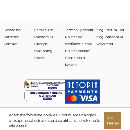
Despre noi
Editura Trei
Termeni și condiții
Blog Editura Trei
Parteneri
Pandora M
Politica de
Blog Pandora M
Contact
Lifestyle
confidențialitate
Newsletter
Publishing
Politica cookies
Colecții
Comanda si
livrarea
Acest site foloseşte cookies. Continuarea navigării
© 2026 Grupul Editorial TREI. Toate drepturile rezervate.
Am
presupune că eşti de acord cu utilizarea cookie-urilor.
înțeles
Dezvoltat de:
Află detalii.