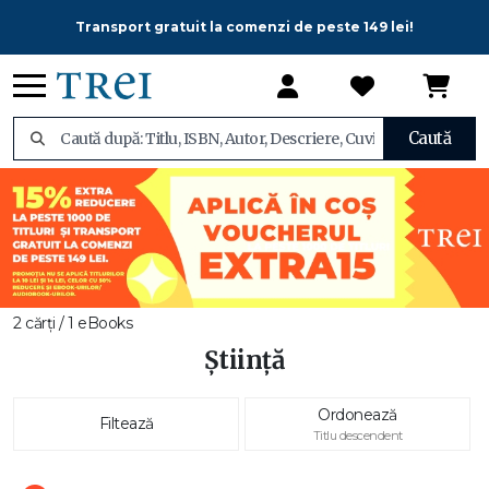
Transport gratuit la comenzi de peste 149 lei!
Caută
2 cărți / 1 eBooks
Știință
Ordonează
Filtează
Titlu descendent