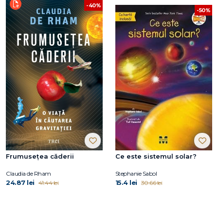
-40%
-50%
Frumusețea căderii
Ce este sistemul solar?
Claudia de Rham
Stephanie Sabol
24.87 lei
15.4 lei
41.44 lei
30.66 lei