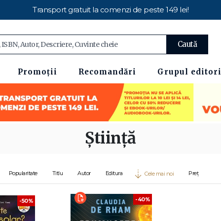
Transport gratuit la comenzi de peste 149 lei!
Caută
Promoții
Recomandări
Grupul editori
Știință
Popularitate
Titlu
Autor
Editura
Preț
Cele mai noi
-40%
-50%