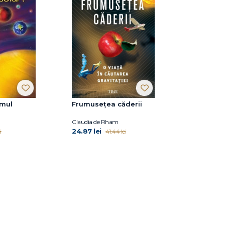
emul
Frumusețea căderii
Claudia de Rham
24.87 lei
i
41.44 lei