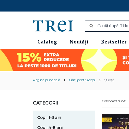
Catalog
Noutăți
Bestseller
Pagină principală
Cărți pentru copii
Știință
Ordonează după:
CATEGORII
Copii 1-3 ani
Copii 4-8 ani