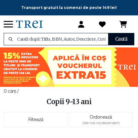
Transport gratuit la comenzi de peste 149 lei!
Caută
0 cărți /
Copii 9-13 ani
Ordonează
Filtează
Cele mai noi descendent