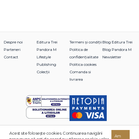
Despre noi
Editura Trei
Termeni și condiții
Blog Editura Trei
Parteneri
Pandora M
Politica de
Blog Pandora M
Contact
Lifestyle
confidențialitate
Newsletter
Publishing
Politica cookies
Colecții
Comanda si
livrarea
Acest site foloseşte cookies. Continuarea navigării
© 2026 Grupul Editorial TREI. Toate drepturile rezervate.
Am
presupune că eşti de acord cu utilizarea cookie-urilor.