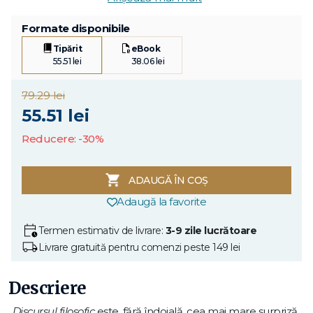
Formate disponibile
Tipărit
eBook
55.51 lei
38.06 lei
79.29 lei
55.51 lei
Reducere: -30%
ADAUGĂ ÎN COȘ
Adaugă la favorite
Termen estimativ de livrare:
3-9 zile lucrătoare
Livrare gratuită pentru comenzi peste 149 lei
Descriere
„
Discursul filosofic
este, fără îndoială, cea mai mare surpriză