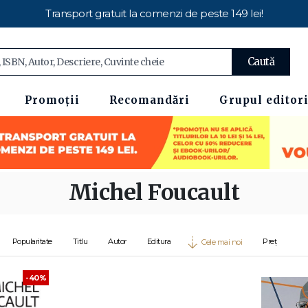
Transport gratuit la comenzi de peste 149 lei!
Caută
Promoții
Recomandări
Grupul editori
Michel Foucault
Popularitate
Titlu
Autor
Editura
Preț
Cele mai noi
-40%