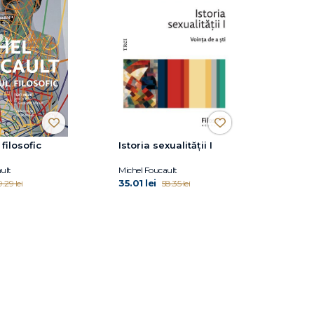
filosofic
Istoria sexualității I
ult
Michel Foucault
35.01 lei
.29 lei
58.35 lei