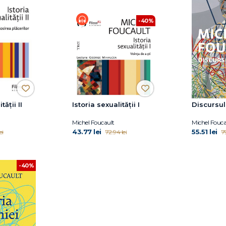
-40%
tății II
Istoria sexualității I
Discursul 
Michel Foucault
Michel Fouca
43.77 lei
55.51 lei
ei
72.94 lei
79
-40%