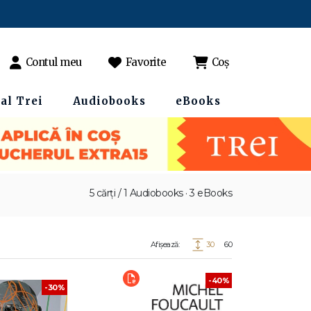
Contul meu
Favorite
Coș
al Trei
Audiobooks
eBooks
5 cărți / 1 Audiobooks · 3 eBooks
Afișează:
30
60
-40%
-30%