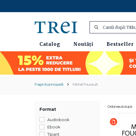
Catalog
Noutăți
Bestseller
Pagină principală
Michel Foucault
Ordonează după:
Format
Audiobook
Ebook
Tiparit