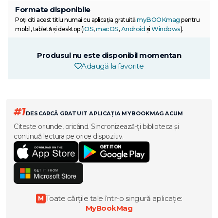
Formate disponibile
myBOOKmag
Poți citi acest titlu numai cu aplicația gratuită
pentru
iOS
macOS
Android
Windows
mobil, tabletă și desktop (
,
,
și
).
Produsul nu este disponibil momentan
Adaugă la favorite
#1
DESCARCĂ GRATUIT APLICAȚIA MYBOOKMAG ACUM
Citește oriunde, oricând. Sincronizează-ți biblioteca și
continuă lectura pe orice dispozitiv.
Toate cărțile tale într-o singură aplicație:
M
MyBookMag