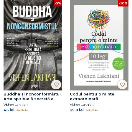
-5%
-50%
Buddha și nonconformistul.
Codul pentru o minte
Arta spirituală secretă a
extraordinară
reușitei în muncă
Vishen Lakhiani
Vishen Lakhiani
45 lei
25.9 lei
47.57 lei
51.80 lei