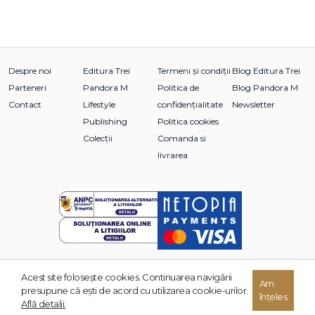
Despre noi
Editura Trei
Termeni și condiții
Blog Editura Trei
Parteneri
Pandora M
Politica de
Blog Pandora M
Contact
Lifestyle
confidențialitate
Newsletter
Publishing
Politica cookies
Colecții
Comanda si
livrarea
Acest site foloseşte cookies. Continuarea navigării
© 2026 Grupul Editorial TREI. Toate drepturile rezervate.
Am
presupune că eşti de acord cu utilizarea cookie-urilor.
înțeles
Dezvoltat de:
Află detalii.