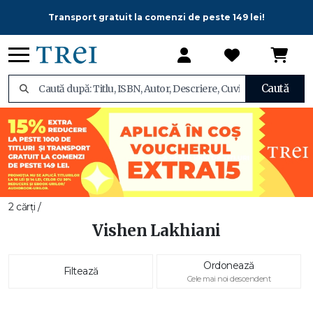
Transport gratuit la comenzi de peste 149 lei!
Caută
2 cărți /
Vishen Lakhiani
Ordonează
Filtează
Cele mai noi descendent