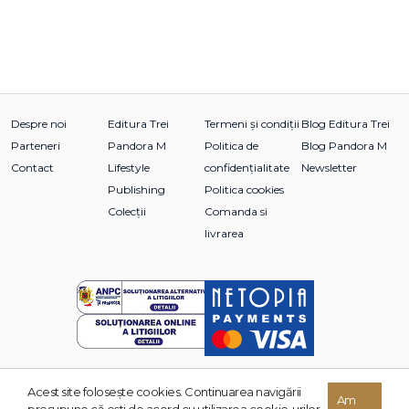
Despre noi
Editura Trei
Termeni și condiții
Blog Editura Trei
Parteneri
Pandora M
Politica de
Blog Pandora M
Contact
Lifestyle
confidențialitate
Newsletter
Publishing
Politica cookies
Colecții
Comanda si
livrarea
Acest site foloseşte cookies. Continuarea navigării
© 2026 Grupul Editorial TREI. Toate drepturile rezervate.
Am
presupune că eşti de acord cu utilizarea cookie-urilor.