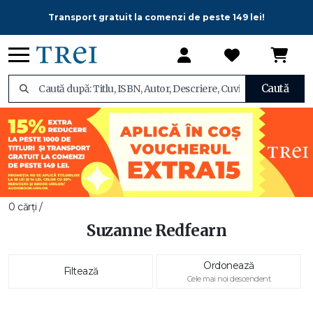
Transport gratuit la comenzi de peste 149 lei!
Caută
0 cărți /
Suzanne Redfearn
Ordonează
Filtează
Cele mai noi descendent