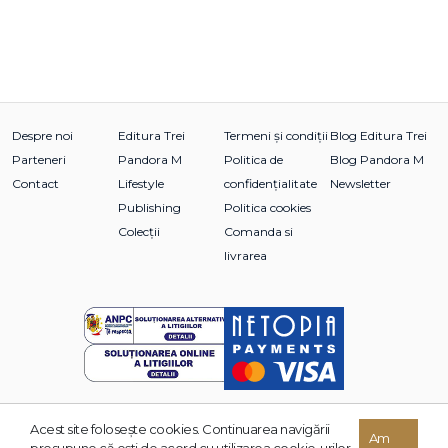
Despre noi
Editura Trei
Termeni și condiții
Blog Editura Trei
Parteneri
Pandora M
Politica de
Blog Pandora M
Contact
Lifestyle
confidențialitate
Newsletter
Publishing
Politica cookies
Colecții
Comanda si
livrarea
Acest site foloseşte cookies. Continuarea navigării
© 2026 Grupul Editorial TREI. Toate drepturile rezervate.
Am
presupune că eşti de acord cu utilizarea cookie-urilor.