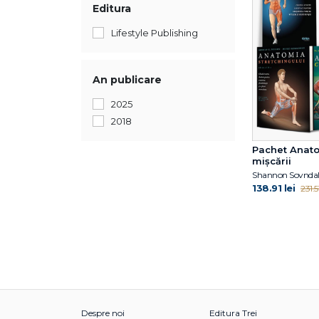
Editura
Lifestyle Publishing
An publicare
2025
2018
Pachet Anat
mișcării
Shannon Sovnda
138.91 lei
231.51
Despre noi
Editura Trei