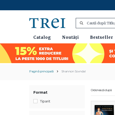
Catalog
Noutăți
Bestseller
Pagină principală
Shannon Sovndal
Ordonează după:
Format
Tiparit