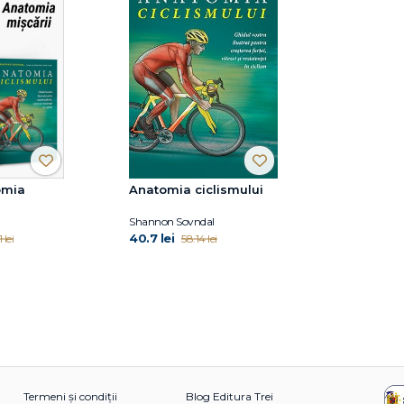
omia
Anatomia ciclismului
l
Shannon Sovndal
40.7 lei
 lei
58.14 lei
Termeni și condiții
Blog Editura Trei