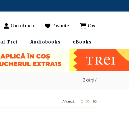
Contul meu
Favorite
Coș
al Trei
Audiobooks
eBooks
2 cărți /
Afișează:
30
60