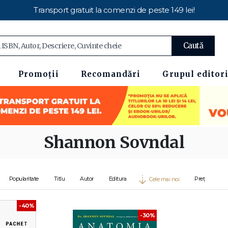
Transport gratuit la comenzi de peste 149 lei!
Caută
Promoții
Recomandări
Grupul editori
Shannon Sovndal
Popularitate
Titlu
Autor
Editura
Preț
Cele mai noi
-40%
-30%