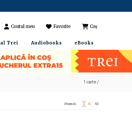
Contul meu
Favorite
Coș
al Trei
Audiobooks
eBooks
1 carte /
Afișează:
30
60