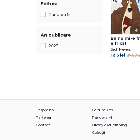
Editura
Pandora M
An publicare
Ba nu mi-e fri
e frică!
2023
Seth Meyers
18.5 lei
37.00 le
Despre noi
Editura Trei
Parteneri
Pandora M
Contact
Lifestyle Publishing
Colecții