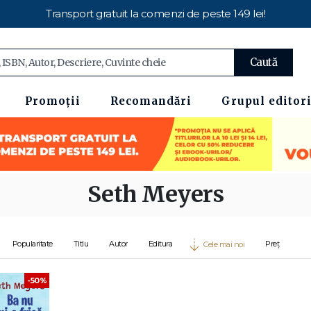
Transport gratuit la comenzi de peste 149 lei!
Caută
Promoții
Recomandări
Grupul editori
Seth Meyers
Popularitate
Titlu
Autor
Editura
Preț
Cele mai noi
-50%