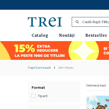
Catalog
Noutăți
Bestseller
Pagină principală
Seth Meyers
Ordonează după:
Format
Tiparit