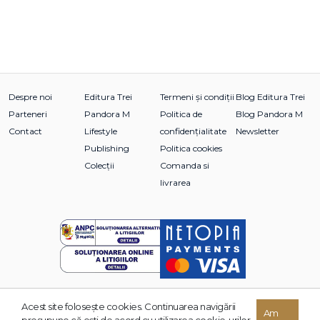
Despre noi
Editura Trei
Termeni și condiții
Blog Editura Trei
Parteneri
Pandora M
Politica de
Blog Pandora M
Contact
Lifestyle
confidențialitate
Newsletter
Publishing
Politica cookies
Colecții
Comanda si
livrarea
Acest site foloseşte cookies. Continuarea navigării
© 2026 Grupul Editorial TREI. Toate drepturile rezervate.
Am
presupune că eşti de acord cu utilizarea cookie-urilor.