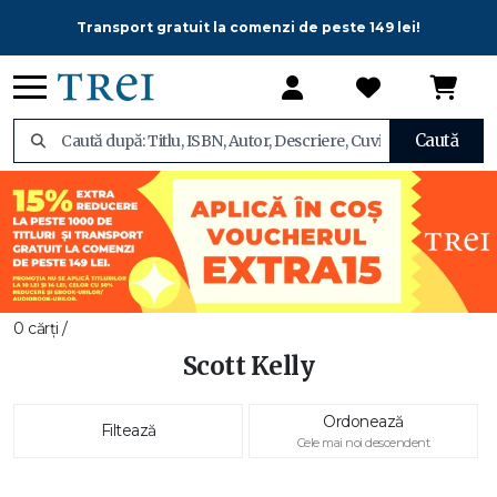
Transport gratuit la comenzi de peste 149 lei!
Caută
0 cărți /
Scott Kelly
Ordonează
Filtează
Cele mai noi descendent