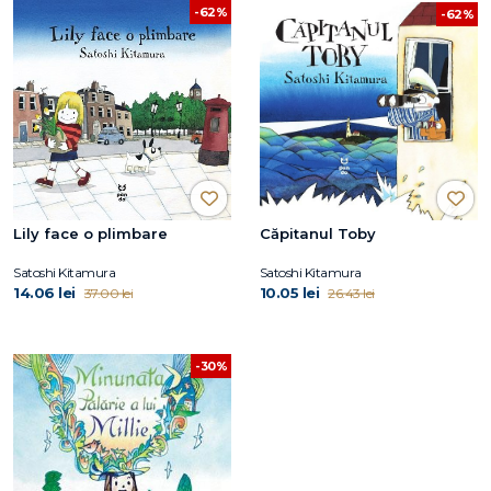
-62%
-62%
Lily face o plimbare
Căpitanul Toby
Satoshi Kitamura
Satoshi Kitamura
14.06 lei
10.05 lei
37.00 lei
26.43 lei
-30%