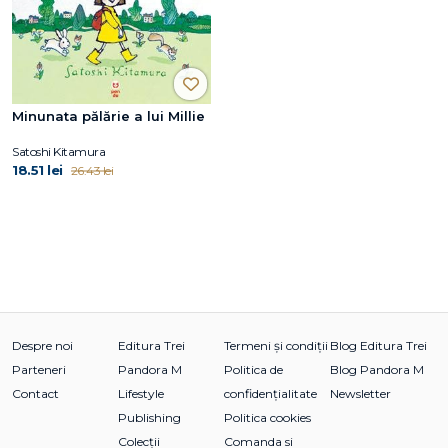
Minunata pălărie a lui Millie
Satoshi Kitamura
18.51 lei
26.43 lei
Despre noi
Editura Trei
Termeni și condiții
Blog Editura Trei
Parteneri
Pandora M
Politica de
Blog Pandora M
Contact
Lifestyle
confidențialitate
Newsletter
Publishing
Politica cookies
Colecții
Comanda si