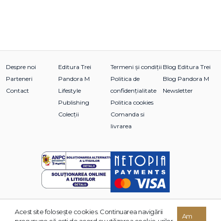
Despre noi
Editura Trei
Termeni și condiții
Blog Editura Trei
Parteneri
Pandora M
Politica de
Blog Pandora M
Contact
Lifestyle
confidențialitate
Newsletter
Publishing
Politica cookies
Colecții
Comanda si
livrarea
Acest site foloseşte cookies. Continuarea navigării
© 2026 Grupul Editorial TREI. Toate drepturile rezervate.
Am
presupune că eşti de acord cu utilizarea cookie-urilor.