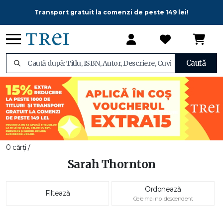
Transport gratuit la comenzi de peste 149 lei!
Caută
0 cărți /
Sarah Thornton
Ordonează
Filtează
Cele mai noi descendent