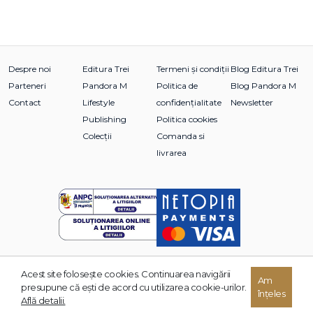
Despre noi
Editura Trei
Termeni și condiții
Blog Editura Trei
Parteneri
Pandora M
Politica de
Blog Pandora M
Contact
Lifestyle
confidențialitate
Newsletter
Publishing
Politica cookies
Colecții
Comanda si
livrarea
Acest site foloseşte cookies. Continuarea navigării
© 2026 Grupul Editorial TREI. Toate drepturile rezervate.
Am
presupune că eşti de acord cu utilizarea cookie-urilor.
înțeles
Dezvoltat de:
Află detalii.