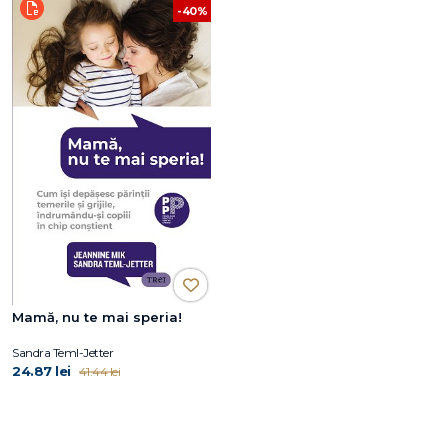
-40%
Mamă, nu te mai speria!
Sandra Teml-Jetter
24.87 lei
41.44 lei