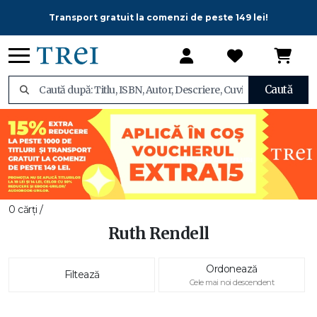
Transport gratuit la comenzi de peste 149 lei!
Caută
0 cărți /
Ruth Rendell
Ordonează
Filtează
Cele mai noi descendent