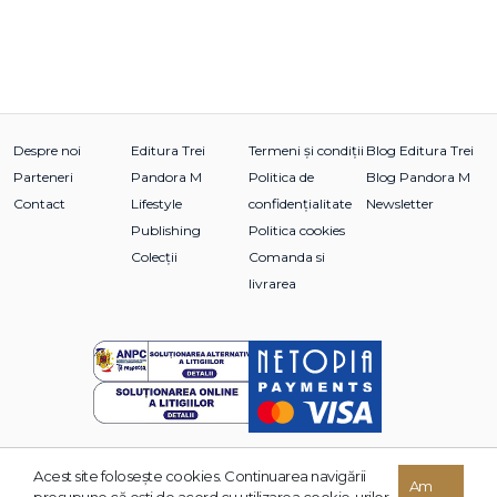
Despre noi
Editura Trei
Termeni și condiții
Blog Editura Trei
Parteneri
Pandora M
Politica de
Blog Pandora M
Contact
Lifestyle
confidențialitate
Newsletter
Publishing
Politica cookies
Colecții
Comanda si
livrarea
Acest site foloseşte cookies. Continuarea navigării
© 2026 Grupul Editorial TREI. Toate drepturile rezervate.
Am
presupune că eşti de acord cu utilizarea cookie-urilor.