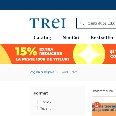
Catalog
Noutăți
Bestseller
Pagină principală
Rudi Dallos
Ordonează după:
Format
Ebook
Tiparit