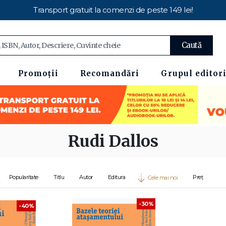
Transport gratuit la comenzi de peste 149 lei!
Caută
Promoții
Recomandări
Grupul editori
Rudi Dallos
Popularitate
Titlu
Autor
Editura
Preț
Cele mai noi
-30%
-40%