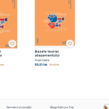
i
Bazele teoriei
ui
atașamentului
Rudi Dallos
55.51 lei
 lei
79.29 lei
Termeni și condiții
Blog Editura Trei