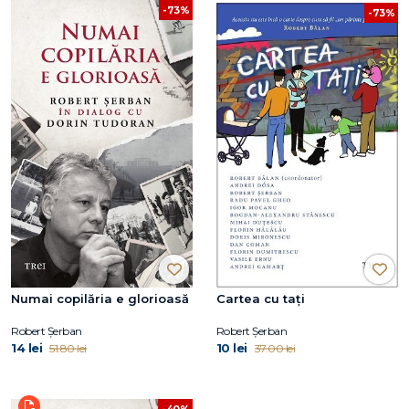
-73%
-73%
Numai copilăria e glorioasă
Cartea cu tați
Robert Șerban
Robert Șerban
14 lei
10 lei
51.80 lei
37.00 lei
-40%