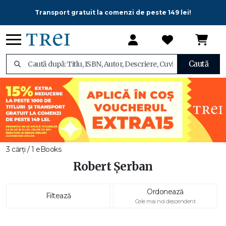
Transport gratuit la comenzi de peste 149 lei!
Caută
3 cărți / 1 eBooks
Robert Șerban
Ordonează
Filtează
Cele mai noi descendent