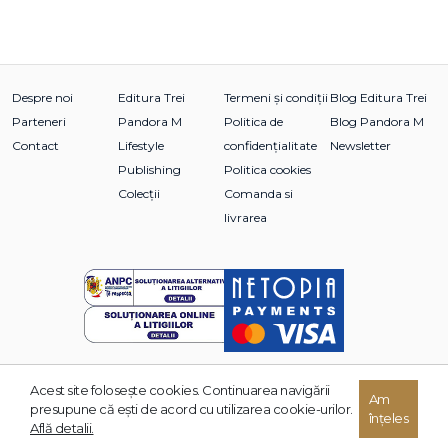
Despre noi
Editura Trei
Termeni și condiții
Blog Editura Trei
Parteneri
Pandora M
Politica de
Blog Pandora M
Contact
Lifestyle
confidențialitate
Newsletter
Publishing
Politica cookies
Colecții
Comanda si
livrarea
Acest site foloseşte cookies. Continuarea navigării
Am
© 2026 Grupul Editorial TREI. Toate drepturile rezervate.
presupune că eşti de acord cu utilizarea cookie-urilor.
înțeles
Dezvoltat de:
Află detalii.