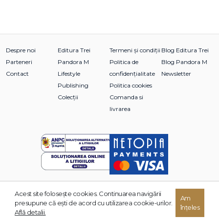
Despre noi
Editura Trei
Termeni și condiții
Blog Editura Trei
Parteneri
Pandora M
Politica de
Blog Pandora M
Contact
Lifestyle
confidențialitate
Newsletter
Publishing
Politica cookies
Colecții
Comanda si
livrarea
Acest site foloseşte cookies. Continuarea navigării
© 2026 Grupul Editorial TREI. Toate drepturile rezervate.
Am
presupune că eşti de acord cu utilizarea cookie-urilor.
înțeles
Dezvoltat de:
Află detalii.