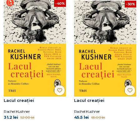
-40%
-30%
Lacul creației
Lacul creației
Rachel Kushner
Rachel Kushner
31.2 lei
45.5 lei
52.00 lei
65.00 lei