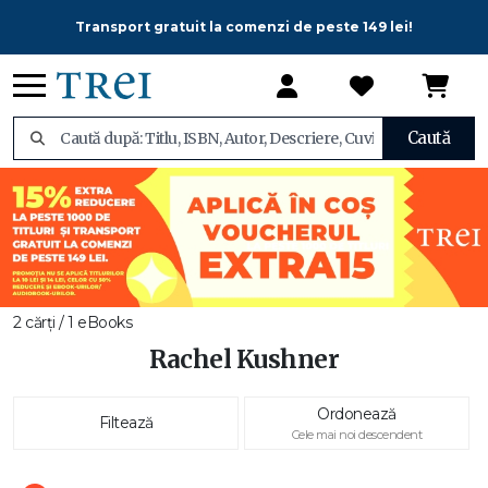
Transport gratuit la comenzi de peste 149 lei!
Caută
2 cărți / 1 eBooks
Rachel Kushner
Ordonează
Filtează
Cele mai noi descendent