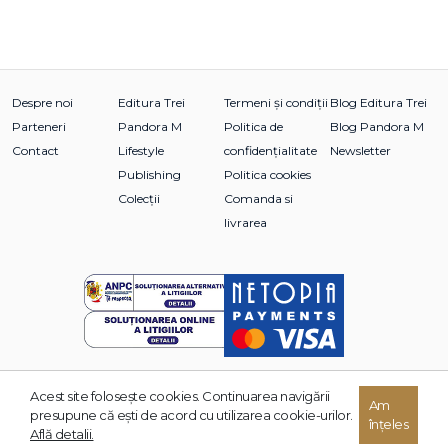
Despre noi
Editura Trei
Termeni și condiții
Blog Editura Trei
Parteneri
Pandora M
Politica de
Blog Pandora M
Contact
Lifestyle
confidențialitate
Newsletter
Publishing
Politica cookies
Colecții
Comanda si
livrarea
Acest site foloseşte cookies. Continuarea navigării
© 2026 Grupul Editorial TREI. Toate drepturile rezervate.
Am
presupune că eşti de acord cu utilizarea cookie-urilor.
înțeles
Dezvoltat de:
Află detalii.