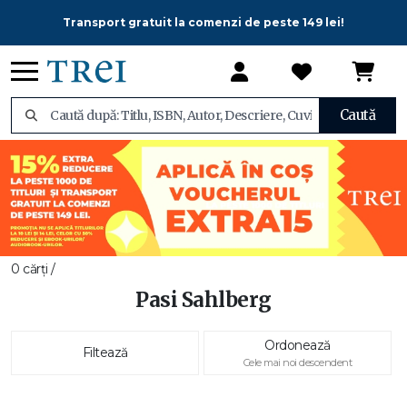
Transport gratuit la comenzi de peste 149 lei!
Caută
0 cărți /
Pasi Sahlberg
Ordonează
Filtează
Cele mai noi descendent