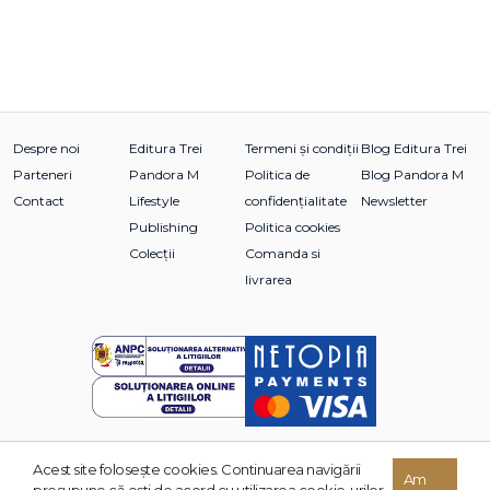
Despre noi
Editura Trei
Termeni și condiții
Blog Editura Trei
Parteneri
Pandora M
Politica de
Blog Pandora M
Contact
Lifestyle
confidențialitate
Newsletter
Publishing
Politica cookies
Colecții
Comanda si
livrarea
Acest site foloseşte cookies. Continuarea navigării
© 2026 Grupul Editorial TREI. Toate drepturile rezervate.
Am
presupune că eşti de acord cu utilizarea cookie-urilor.