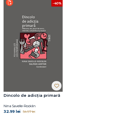
-40%
Dincolo de adicția primară
Nina Savelle-Rocklin
32.99 lei
54.97 lei