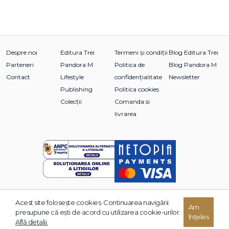
Despre noi
Editura Trei
Termeni și condiții
Blog Editura Trei
Parteneri
Pandora M
Politica de
Blog Pandora M
Contact
Lifestyle
confidențialitate
Newsletter
Publishing
Politica cookies
Colecții
Comanda si
livrarea
Acest site foloseşte cookies. Continuarea navigării
© 2026 Grupul Editorial TREI. Toate drepturile rezervate.
Am
presupune că eşti de acord cu utilizarea cookie-urilor.
înțeles
Dezvoltat de:
Află detalii.