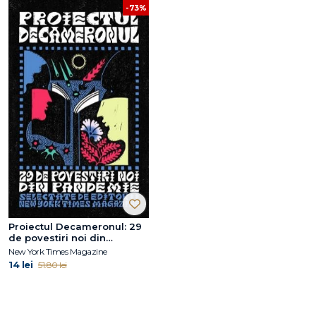
-73%
Proiectul Decameronul: 29
de povestiri noi din
pandemie: The New York
New York Times Magazine
Times Magazine
14 lei
51.80 lei