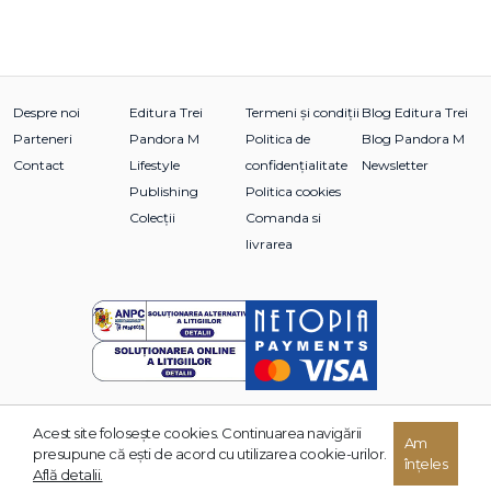
Despre noi
Editura Trei
Termeni și condiții
Blog Editura Trei
Parteneri
Pandora M
Politica de
Blog Pandora M
Contact
Lifestyle
confidențialitate
Newsletter
Publishing
Politica cookies
Colecții
Comanda si
livrarea
Acest site foloseşte cookies. Continuarea navigării
Am
© 2026 Grupul Editorial TREI. Toate drepturile rezervate.
presupune că eşti de acord cu utilizarea cookie-urilor.
înțeles
Dezvoltat de:
Află detalii.