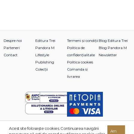
Despre noi
Editura Trei
Termeni și condiții
Blog Editura Trei
Parteneri
Pandora M
Politica de
Blog Pandora M
Contact
Lifestyle
confidențialitate
Newsletter
Publishing
Politica cookies
Colecții
Comanda si
livrarea
Acest site foloseşte cookies. Continuarea navigării
© 2026 Grupul Editorial TREI. Toate drepturile rezervate.
Am
presupune că eşti de acord cu utilizarea cookie-urilor.