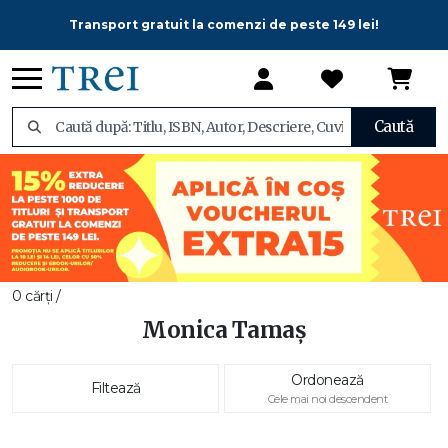
Transport gratuit la comenzi de peste 149 lei!
Caută
0 cărți /
Monica Tamaş
Ordonează
Filtează
Cele mai noi descendent