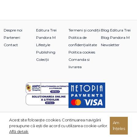
Despre noi
Editura Trei
Termeni și condiții
Blog Editura Trei
Parteneri
Pandora M
Politica de
Blog Pandora M
Contact
Lifestyle
confidențialitate
Newsletter
Publishing
Politica cookies
Colecții
Comanda si
livrarea
Acest site foloseşte cookies. Continuarea navigării
© 2026 Grupul Editorial TREI. Toate drepturile rezervate.
Am
presupune că eşti de acord cu utilizarea cookie-urilor.
înțeles
Dezvoltat de:
Află detalii.