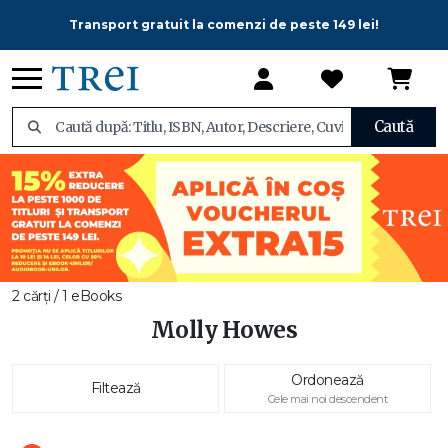
Transport gratuit la comenzi de peste 149 lei!
Caută
2 cărți / 1 eBooks
Molly Howes
Ordonează
Filtează
Cele mai noi descendent