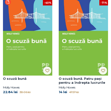
-40%
-71%
O scuză bună
O scuză bună. Patru pași
pentru a îndrepta lucrurile
Molly Howes
Molly Howes
22.84 lei
14 lei
38.06 lei
47.57 lei