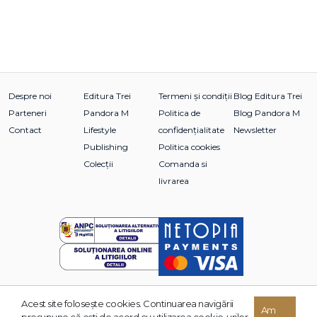
Despre noi
Editura Trei
Termeni și condiții
Blog Editura Trei
Parteneri
Pandora M
Politica de
Blog Pandora M
Contact
Lifestyle
confidențialitate
Newsletter
Publishing
Politica cookies
Colecții
Comanda si
livrarea
Acest site foloseşte cookies. Continuarea navigării
© 2026 Grupul Editorial TREI. Toate drepturile rezervate.
Am
presupune că eşti de acord cu utilizarea cookie-urilor.