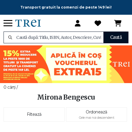
Transport gratuit la comenzi de peste 149 lei!
Caută
0 cărți /
Mirona Bengescu
Ordonează
Filtează
Cele mai noi descendent