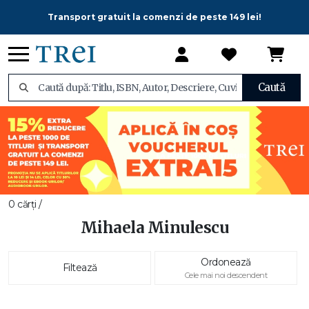
Transport gratuit la comenzi de peste 149 lei!
Caută
0 cărți /
Mihaela Minulescu
Ordonează
Filtează
Cele mai noi descendent