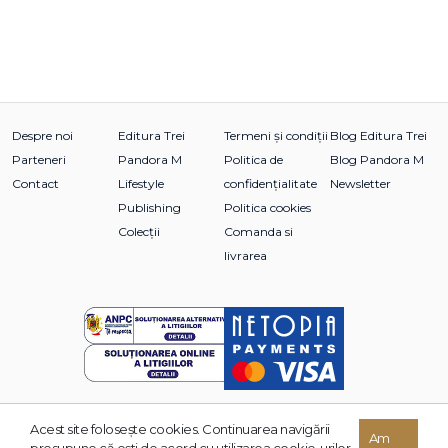
Despre noi
Editura Trei
Termeni și condiții
Blog Editura Trei
Parteneri
Pandora M
Politica de
Blog Pandora M
Contact
Lifestyle
confidențialitate
Newsletter
Publishing
Politica cookies
Colecții
Comanda si
livrarea
Acest site foloseşte cookies. Continuarea navigării
© 2026 Grupul Editorial TREI. Toate drepturile rezervate.
Am
presupune că eşti de acord cu utilizarea cookie-urilor.