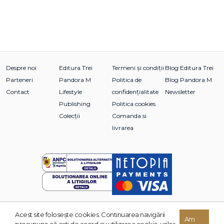
Despre noi
Editura Trei
Termeni și condiții
Blog Editura Trei
Parteneri
Pandora M
Politica de
Blog Pandora M
Contact
Lifestyle
confidențialitate
Newsletter
Publishing
Politica cookies
Colecții
Comanda si
livrarea
Acest site foloseşte cookies. Continuarea navigării
© 2026 Grupul Editorial TREI. Toate drepturile rezervate.
Am
presupune că eşti de acord cu utilizarea cookie-urilor.