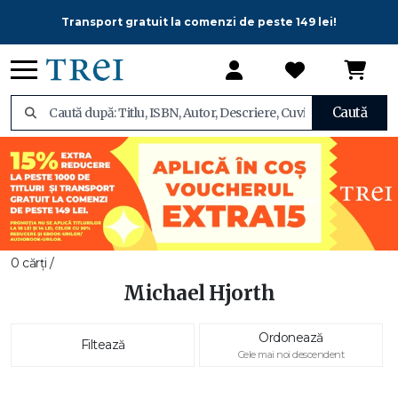
Transport gratuit la comenzi de peste 149 lei!
Caută
0 cărți /
Michael Hjorth
Ordonează
Filtează
Cele mai noi descendent