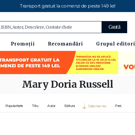
Transport gratuit la comenzi de peste 149 lei!
Caută
Promoții
Recomandări
Grupul editori
Mary Doria Russell
Popularitate
Titlu
Autor
Editura
Preț
Cele mai noi