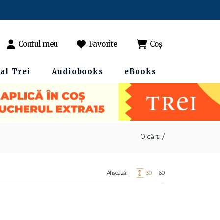
Contul meu
Favorite
Coș
al Trei
Audiobooks
eBooks
0 cărți /
Afișează:
30
60