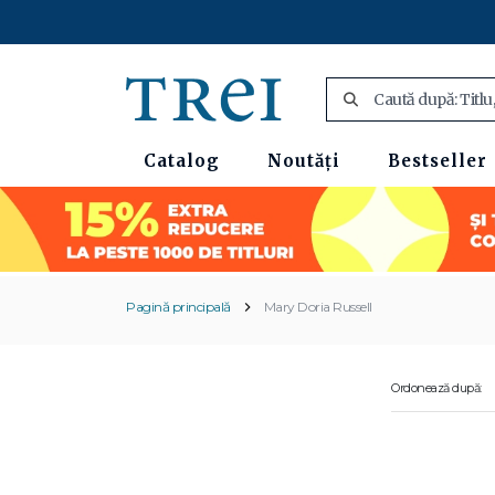
Catalog
Noutăți
Bestseller
Pagină principală
Mary Doria Russell
Ordonează după: