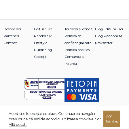
Despre noi
Editura Trei
Termeni și condiții
Blog Editura Trei
Parteneri
Pandora M
Politica de
Blog Pandora M
Contact
Lifestyle
confidențialitate
Newsletter
Publishing
Politica cookies
Colecții
Comanda si
livrarea
Acest site foloseşte cookies. Continuarea navigării
Am
© 2026 Grupul Editorial TREI. Toate drepturile rezervate.
presupune că eşti de acord cu utilizarea cookie-urilor.
înțeles
Dezvoltat de:
Află detalii.