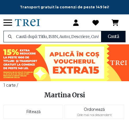
Transport gratuit la comenzi de peste 149 lei!
Caută
1 carte /
Martina Orsi
Ordonează
Filtează
Cele mai noi descendent