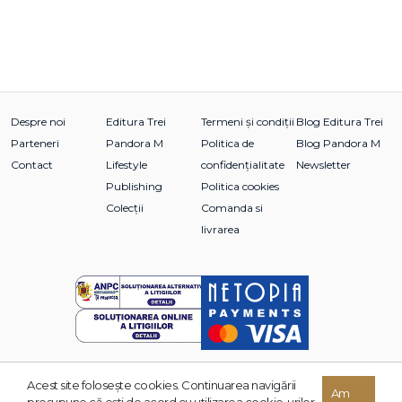
Despre noi
Editura Trei
Termeni și condiții
Blog Editura Trei
Parteneri
Pandora M
Politica de
Blog Pandora M
Contact
Lifestyle
confidențialitate
Newsletter
Publishing
Politica cookies
Colecții
Comanda si
livrarea
Acest site foloseşte cookies. Continuarea navigării
© 2026 Grupul Editorial TREI. Toate drepturile rezervate.
Am
presupune că eşti de acord cu utilizarea cookie-urilor.