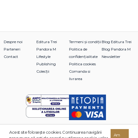
Despre noi
Editura Trei
Termeni și condiții
Blog Editura Trei
Parteneri
Pandora M
Politica de
Blog Pandora M
Contact
Lifestyle
confidențialitate
Newsletter
Publishing
Politica cookies
Colecții
Comanda si
livrarea
Acest site foloseşte cookies. Continuarea navigării
© 2026 Grupul Editorial TREI. Toate drepturile rezervate.
Am
presupune că eşti de acord cu utilizarea cookie-urilor.