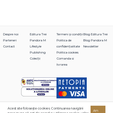
Despre noi
Editura Trei
Termeni și condiții
Blog Editura Trei
Parteneri
Pandora M
Politica de
Blog Pandora M
Contact
Lifestyle
confidențialitate
Newsletter
Publishing
Politica cookies
Colecții
Comanda si
livrarea
Acest site foloseşte cookies. Continuarea navigării
© 2026 Grupul Editorial TREI. Toate drepturile rezervate.
Am
presupune că eşti de acord cu utilizarea cookie-urilor.