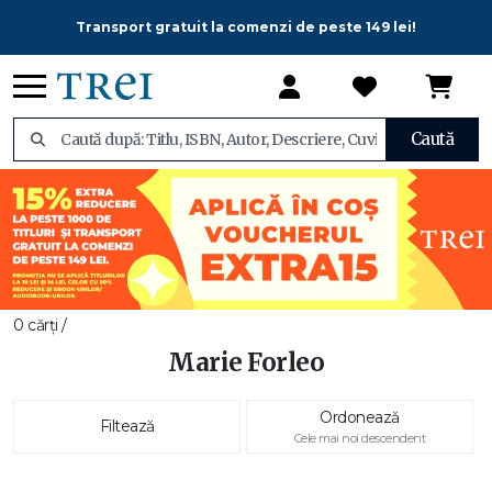
Transport gratuit la comenzi de peste 149 lei!
Caută
0 cărți /
Marie Forleo
Ordonează
Filtează
Cele mai noi descendent