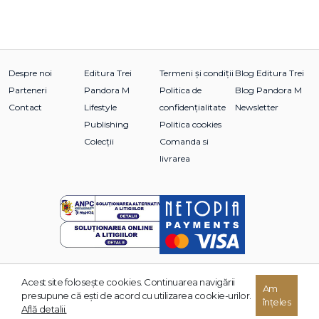
Despre noi
Editura Trei
Termeni și condiții
Blog Editura Trei
Parteneri
Pandora M
Politica de
Blog Pandora M
Contact
Lifestyle
confidențialitate
Newsletter
Publishing
Politica cookies
Colecții
Comanda si
livrarea
Acest site foloseşte cookies. Continuarea navigării
© 2026 Grupul Editorial TREI. Toate drepturile rezervate.
Am
presupune că eşti de acord cu utilizarea cookie-urilor.
înțeles
Dezvoltat de:
Află detalii.