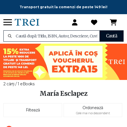
Transport gratuit la comenzi de peste 149 lei!
Caută
2 cărți / 1 eBooks
María Esclapez
Ordonează
Filtează
Cele mai noi descendent