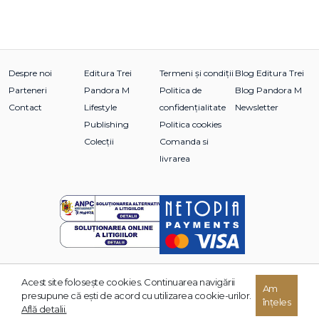
Despre noi
Editura Trei
Termeni și condiții
Blog Editura Trei
Parteneri
Pandora M
Politica de
Blog Pandora M
Contact
Lifestyle
confidențialitate
Newsletter
Publishing
Politica cookies
Colecții
Comanda si
livrarea
Acest site foloseşte cookies. Continuarea navigării
© 2026 Grupul Editorial TREI. Toate drepturile rezervate.
Am
presupune că eşti de acord cu utilizarea cookie-urilor.
înțeles
Dezvoltat de:
Află detalii.