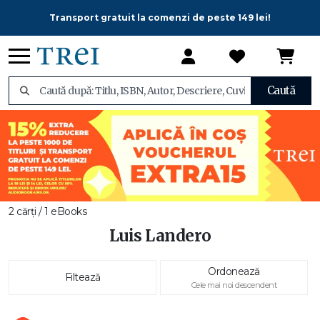
Transport gratuit la comenzi de peste 149 lei!
Caută
2 cărți / 1 eBooks
Luis Landero
Ordonează
Filtează
Cele mai noi descendent