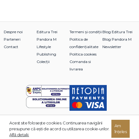
Despre noi
Editura Trei
Termeni și condiții
Blog Editura Trei
Parteneri
Pandora M
Politica de
Blog Pandora M
Contact
Lifestyle
confidențialitate
Newsletter
Publishing
Politica cookies
Colecții
Comanda si
livrarea
Acest site foloseşte cookies. Continuarea navigării
© 2026 Grupul Editorial TREI. Toate drepturile rezervate.
Am
presupune că eşti de acord cu utilizarea cookie-urilor.
înțeles
Dezvoltat de:
Află detalii.