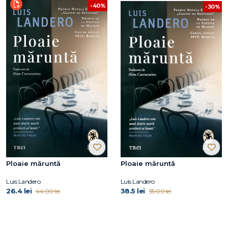
-40%
-30%
Ploaie măruntă
Ploaie măruntă
Luis Landero
Luis Landero
26.4 lei
38.5 lei
44.00 lei
55.00 lei