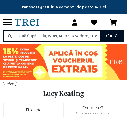
Transport gratuit la comenzi de peste 149 lei!
Caută
2 cărți /
Lucy Keating
Ordonează
Filtează
Cele mai noi descendent