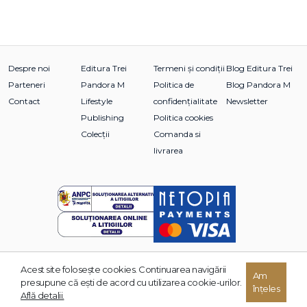
Despre noi
Editura Trei
Termeni și condiții
Blog Editura Trei
Parteneri
Pandora M
Politica de
Blog Pandora M
Contact
Lifestyle
confidențialitate
Newsletter
Publishing
Politica cookies
Colecții
Comanda si
livrarea
Acest site foloseşte cookies. Continuarea navigării
Am
© 2026 Grupul Editorial TREI. Toate drepturile rezervate.
presupune că eşti de acord cu utilizarea cookie-urilor.
înțeles
Dezvoltat de:
Află detalii.