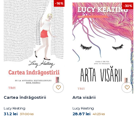
-16%
-30%
Cartea îndrăgostirii
Arta visării
Lucy Keating
Lucy Keating
31.2 lei
28.87 lei
37.00 lei
41.23 lei