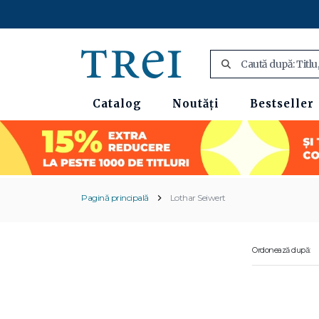
Catalog
Noutăți
Bestseller
Pagină principală
Lothar Seiwert
Ordonează după: