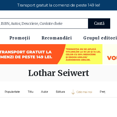
Transport gratuit la comenzi de peste 149 lei!
Caută
Promoții
Recomandări
Grupul editori
Lothar Seiwert
Popularitate
Titlu
Autor
Editura
Preț
Cele mai noi