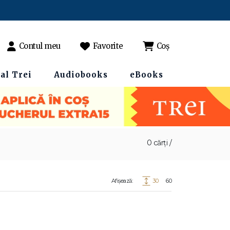
Contul meu
Favorite
Coș
al Trei
Audiobooks
eBooks
0 cărți /
Afișează:
30
60