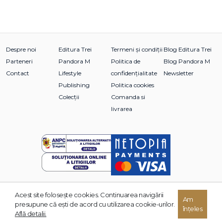
Despre noi
Editura Trei
Termeni și condiții
Blog Editura Trei
Parteneri
Pandora M
Politica de
Blog Pandora M
Contact
Lifestyle
confidențialitate
Newsletter
Publishing
Politica cookies
Colecții
Comanda si
livrarea
Acest site foloseşte cookies. Continuarea navigării
Am
© 2026 Grupul Editorial TREI. Toate drepturile rezervate.
presupune că eşti de acord cu utilizarea cookie-urilor.
înțeles
Dezvoltat de:
Află detalii.