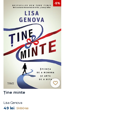
-5%
Ține minte
Lisa Genova
49 lei
51.80 lei