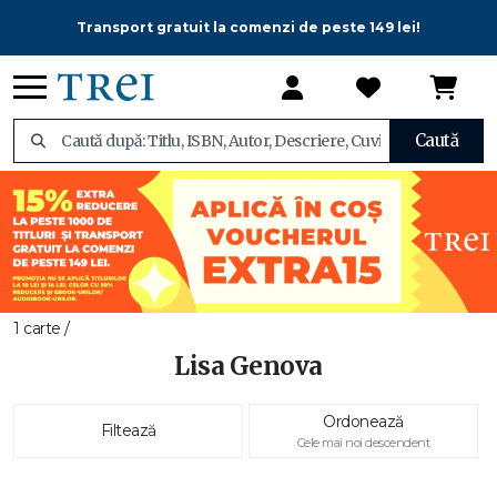
Transport gratuit la comenzi de peste 149 lei!
Caută
1 carte /
Lisa Genova
Ordonează
Filtează
Cele mai noi descendent