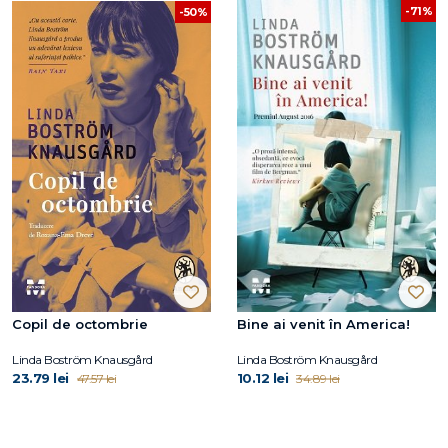
-71%
-50%
Copil de octombrie
Bine ai venit în America!
Linda Boström Knausgård
Linda Boström Knausgård
23.79 lei
10.12 lei
47.57 lei
34.89 lei