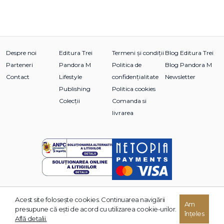
Despre noi
Editura Trei
Termeni și condiții
Blog Editura Trei
Parteneri
Pandora M
Politica de
Blog Pandora M
Contact
Lifestyle
confidențialitate
Newsletter
Publishing
Politica cookies
Colecții
Comanda si
livrarea
Acest site foloseşte cookies. Continuarea navigării
Am
© 2026 Grupul Editorial TREI. Toate drepturile rezervate.
presupune că eşti de acord cu utilizarea cookie-urilor.
înțeles
Dezvoltat de:
Află detalii.