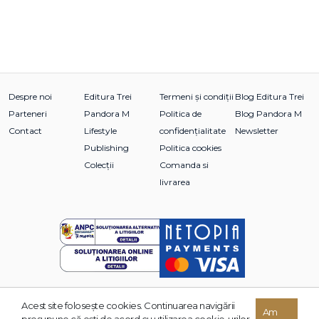
Despre noi
Editura Trei
Termeni și condiții
Blog Editura Trei
Parteneri
Pandora M
Politica de
Blog Pandora M
Contact
Lifestyle
confidențialitate
Newsletter
Publishing
Politica cookies
Colecții
Comanda si
livrarea
Acest site foloseşte cookies. Continuarea navigării
© 2026 Grupul Editorial TREI. Toate drepturile rezervate.
Am
presupune că eşti de acord cu utilizarea cookie-urilor.