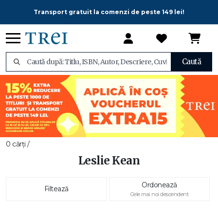
Transport gratuit la comenzi de peste 149 lei!
Caută
0 cărți /
Leslie Kean
Ordonează
Filtează
Cele mai noi descendent