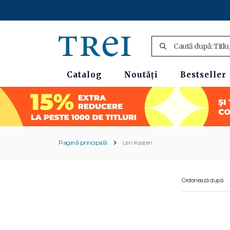
Catalog
Noutăți
Bestseller
Pagină principală
Len Kasten
Ordonează după: