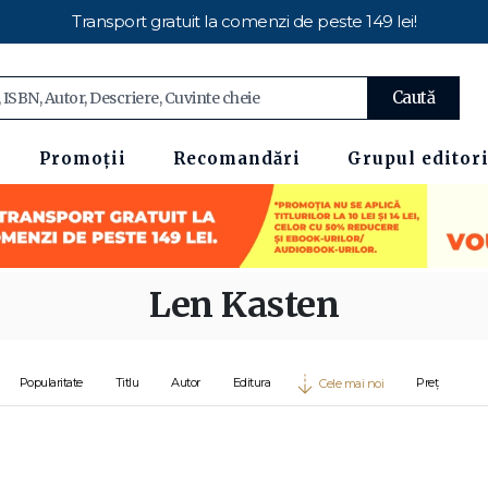
Transport gratuit la comenzi de peste 149 lei!
Caută
Promoții
Recomandări
Grupul editori
Len Kasten
Popularitate
Titlu
Autor
Editura
Preț
Cele mai noi