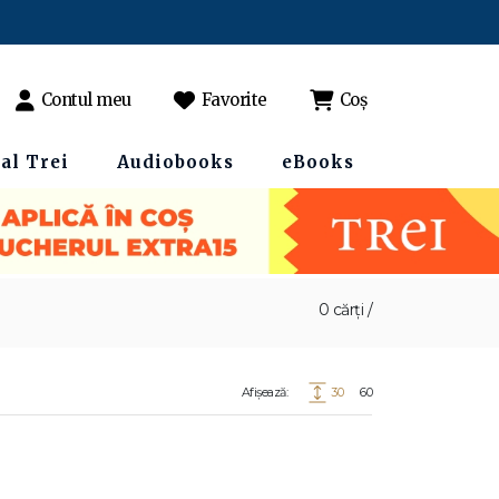
Contul meu
Favorite
Coș
al Trei
Audiobooks
eBooks
0 cărți /
Afișează:
30
60