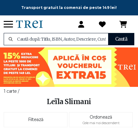
Transport gratuit la comenzi de peste 149 lei!
Caută
1 carte /
Leïla Slimani
Ordonează
Filtează
Cele mai noi descendent