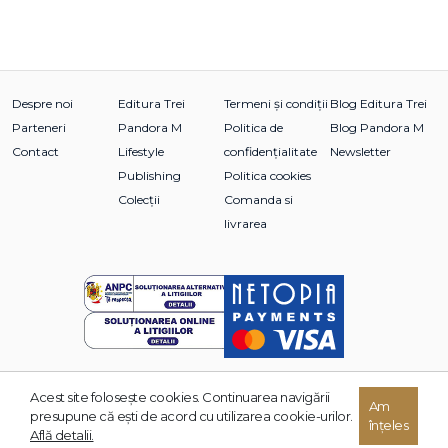
Despre noi
Editura Trei
Termeni și condiții
Blog Editura Trei
Parteneri
Pandora M
Politica de
Blog Pandora M
Contact
Lifestyle
confidențialitate
Newsletter
Publishing
Politica cookies
Colecții
Comanda si
livrarea
Acest site foloseşte cookies. Continuarea navigării
© 2026 Grupul Editorial TREI. Toate drepturile rezervate.
Am
presupune că eşti de acord cu utilizarea cookie-urilor.
înțeles
Dezvoltat de:
Află detalii.