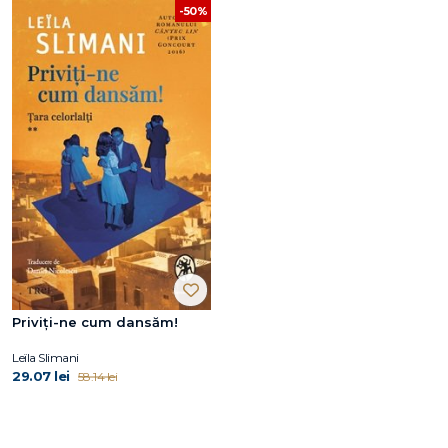
-50%
Priviți-ne cum dansăm!
Leïla Slimani
29.07 lei
58.14 lei