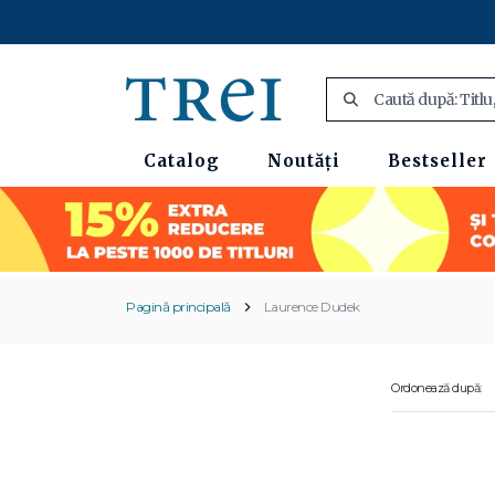
Catalog
Noutăți
Bestseller
Pagină principală
Laurence Dudek
Ordonează după: