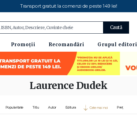
Transport gratuit la comenzi de peste 149 lei!
Caută
Promoții
Recomandări
Grupul editori
Laurence Dudek
Popularitate
Titlu
Autor
Editura
Preț
Cele mai noi