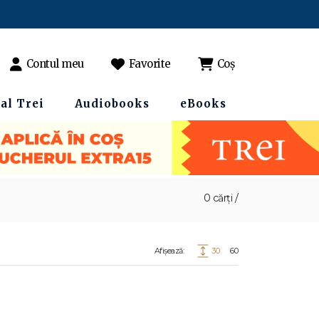
Contul meu
Favorite
Coș
al Trei
Audiobooks
eBooks
0 cărți /
Afișează:
30
60