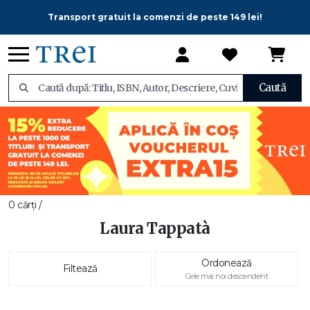
Transport gratuit la comenzi de peste 149 lei!
Caută
0 cărți /
Laura Tappatà
Ordonează
Filtează
Cele mai noi descendent