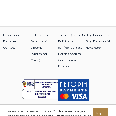
Despre noi
Editura Trei
Termeni și condiții
Blog Editura Trei
Parteneri
Pandora M
Politica de
Blog Pandora M
Contact
Lifestyle
confidențialitate
Newsletter
Publishing
Politica cookies
Colecții
Comanda si
livrarea
Acest site foloseşte cookies. Continuarea navigării
© 2026 Grupul Editorial TREI. Toate drepturile rezervate.
Am
presupune că eşti de acord cu utilizarea cookie-urilor.