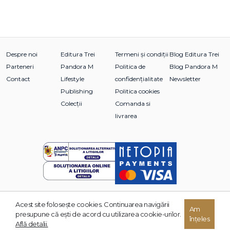
Despre noi
Editura Trei
Termeni și condiții
Blog Editura Trei
Parteneri
Pandora M
Politica de
Blog Pandora M
Contact
Lifestyle
confidențialitate
Newsletter
Publishing
Politica cookies
Colecții
Comanda si
livrarea
Acest site foloseşte cookies. Continuarea navigării
Am
© 2026 Grupul Editorial TREI. Toate drepturile rezervate.
presupune că eşti de acord cu utilizarea cookie-urilor.
înțeles
Dezvoltat de:
Află detalii.