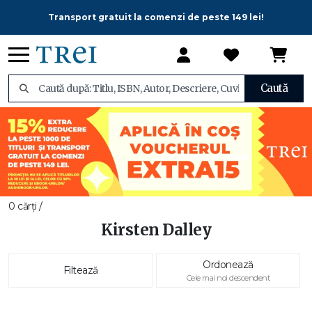
Transport gratuit la comenzi de peste 149 lei!
Caută
0 cărți /
Kirsten Dalley
Ordonează
Filtează
Cele mai noi descendent