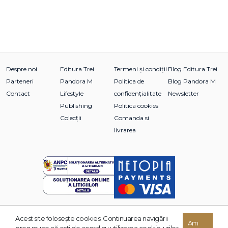
Despre noi
Editura Trei
Termeni și condiții
Blog Editura Trei
Parteneri
Pandora M
Politica de
Blog Pandora M
Contact
Lifestyle
confidențialitate
Newsletter
Publishing
Politica cookies
Colecții
Comanda si
livrarea
Acest site foloseşte cookies. Continuarea navigării
© 2026 Grupul Editorial TREI. Toate drepturile rezervate.
Am
presupune că eşti de acord cu utilizarea cookie-urilor.