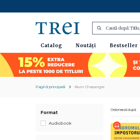
Catalog
Noutăți
Bestseller
Pagină principală
Kevin Chassangre
Ordonează după:
Format
Audiobook