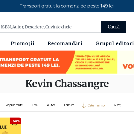
Transport gratuit la comenzi de peste 149 lei!
Caută
Promoții
Recomandări
Grupul editori
Kevin Chassangre
Popularitate
Titlu
Autor
Editura
Preț
Cele mai noi
-40%