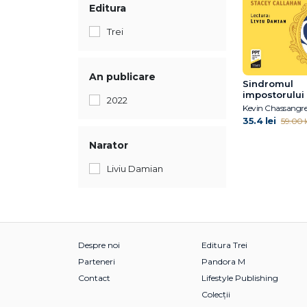
Editura
Trei
An publicare
Sindromul
impostorului
2022
Kevin Chassangr
35.4 lei
59.00 l
Narator
Liviu Damian
Despre noi
Editura Trei
Parteneri
Pandora M
Contact
Lifestyle Publishing
Colecții